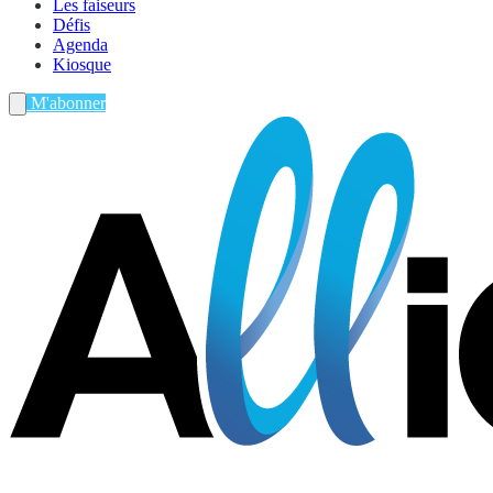
Les faiseurs
Défis
Agenda
Kiosque
M'abonner