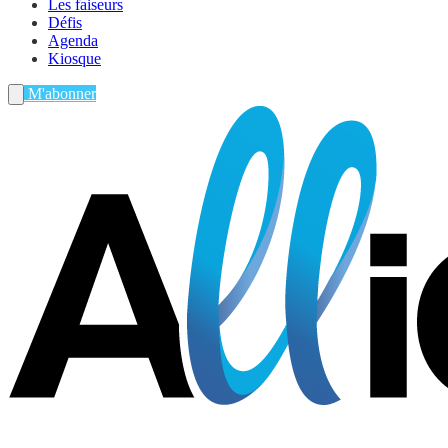
Les faiseurs
Défis
Agenda
Kiosque
M'abonner