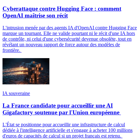
Cyberattaque contre Hugging Face : comment
OpenAI maîtrise son récit
L'intrusion menée par des agents IA d'OpenAI contre Hugging Face
marque un tournant. Elle ne valide pourtant ni le récit d'une IA hors
de contrôle, ni celui d'une cybersécurité devenue obsolète, tout en
révélant un nouveau rapport de force autour des modèles de
frontière.
IA souveraine
La France candidate pour accueillir une AI
Gigafactory soutenue par l'Union européenne
L'État se positionne pour accueillir une infrastructure de calcul
dédiée à l'intelligence artificielle et s'engage à acheter 100 millions
d'euros de capacités de calcul si un projet français est retenu.