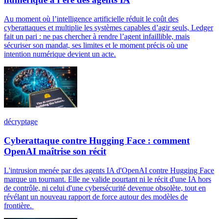
Au moment où l’intelligence artificielle réduit le coût des
cyberattaques et multiplie les systèmes capables d’agir seuls, Ledger
fait un pari : ne pas chercher à rendre l’agent infaillible, mais
sécuriser son mandat, ses limites et le moment précis où une
intention numérique devient un acte.
décryptage
Cyberattaque contre Hugging Face : comment
OpenAI maîtrise son récit
L'intrusion menée par des agents IA d'OpenAI contre Hugging Face
marque un tournant. Elle ne valide pourtant ni le récit d'une IA hors
de contrôle, ni celui d'une cybersécurité devenue obsolète, tout en
révélant un nouveau rapport de force autour des modèles de
frontière.