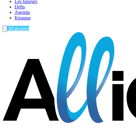
Les faiseurs
Défis
Agenda
Kiosque
M'abonner