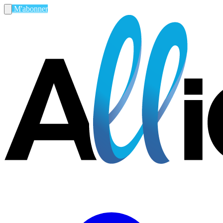
M'abonner