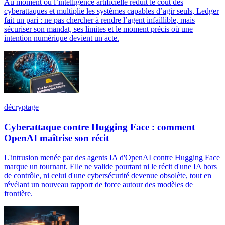
Au moment où l’intelligence artificielle réduit le coût des
cyberattaques et multiplie les systèmes capables d’agir seuls, Ledger
fait un pari : ne pas chercher à rendre l’agent infaillible, mais
sécuriser son mandat, ses limites et le moment précis où une
intention numérique devient un acte.
décryptage
Cyberattaque contre Hugging Face : comment
OpenAI maîtrise son récit
L'intrusion menée par des agents IA d'OpenAI contre Hugging Face
marque un tournant. Elle ne valide pourtant ni le récit d'une IA hors
de contrôle, ni celui d'une cybersécurité devenue obsolète, tout en
révélant un nouveau rapport de force autour des modèles de
frontière.