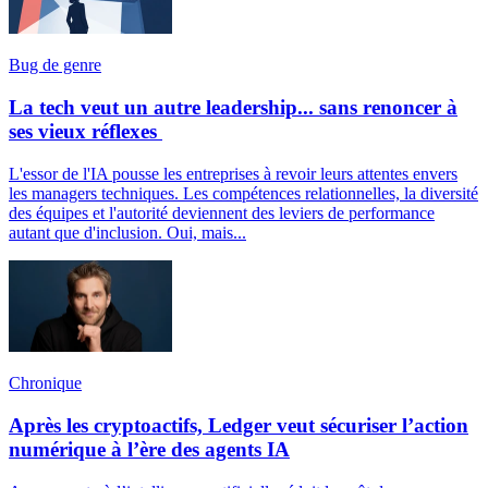
Bug de genre
La tech veut un autre leadership... sans renoncer à
ses vieux réflexes
L'essor de l'IA pousse les entreprises à revoir leurs attentes envers
les managers techniques. Les compétences relationnelles, la diversité
des équipes et l'autorité deviennent des leviers de performance
autant que d'inclusion. Oui, mais...
Chronique
Après les cryptoactifs, Ledger veut sécuriser l’action
numérique à l’ère des agents IA