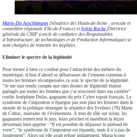
Marie-Do Aeschlimann
(Sénatrice des Hauts-de-Seine , avocate et
conseillère régionale d'Ile-de-France) et
Sylvie Roche
Directrice
générale du CRIP (cercle de confiance des Responsables
d’Infrastructure, de technologies et de Production Informatique) se
sont chargées de remettre les trophées.
Eliminer le spectre de la légitimité
Pour mener à bien ce combat pour l’attractivité des métiers du
numérique, il faut d’abord se débarrasser de l’ennemi commun à
toutes les femmes récompensées ce soir, le spectre de la légitimité.
“Je me suis rendu compte que mes doutes de légitimité étaient
partagés par toutes les femmes que j’ai rencontré dans ma carrière”
confie Joséphine Delas, gagnante du prix Cyber espoir français. Le
syndrome de l’imposteur n’épargne pas non plus les femmes dans le
monde de la politique témoigne la sénatrice des Yvelines (78) Marta
de Cidrac, marraine de l’évènement. À tour de rôle sur scène, les
gagnantes remercient le jury, leurs proches et martèlent la leçon
désormais bien apprise : “Il est possible de dépasser le plafond de
verre”, “le syndrome de l’imposteur est répandu, mais il n’a pas de
fondement”. Alors qu’elle avait refusé initialement, Maria Icono