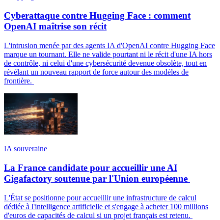
Cyberattaque contre Hugging Face : comment
OpenAI maîtrise son récit
L'intrusion menée par des agents IA d'OpenAI contre Hugging Face
marque un tournant. Elle ne valide pourtant ni le récit d'une IA hors
de contrôle, ni celui d'une cybersécurité devenue obsolète, tout en
révélant un nouveau rapport de force autour des modèles de
frontière.
IA souveraine
La France candidate pour accueillir une AI
Gigafactory soutenue par l'Union européenne
L'État se positionne pour accueillir une infrastructure de calcul
dédiée à l'intelligence artificielle et s'engage à acheter 100 millions
d'euros de capacités de calcul si un projet français est retenu.