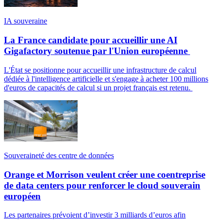
IA souveraine
La France candidate pour accueillir une AI
Gigafactory soutenue par l'Union européenne
L'État se positionne pour accueillir une infrastructure de calcul
dédiée à l'intelligence artificielle et s'engage à acheter 100 millions
d'euros de capacités de calcul si un projet français est retenu.
Souveraineté des centre de données
Orange et Morrison veulent créer une coentreprise
de data centers pour renforcer le cloud souverain
européen
Les partenaires prévoient d’investir 3 milliards d’euros afin