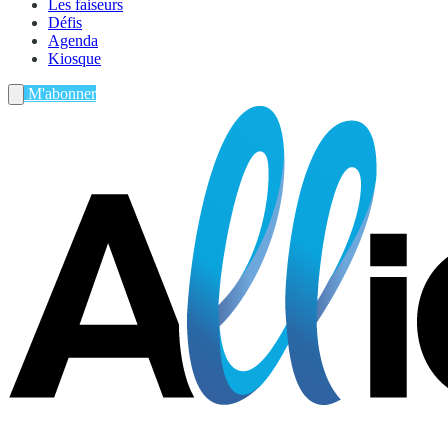
Les faiseurs
Défis
Agenda
Kiosque
M'abonner