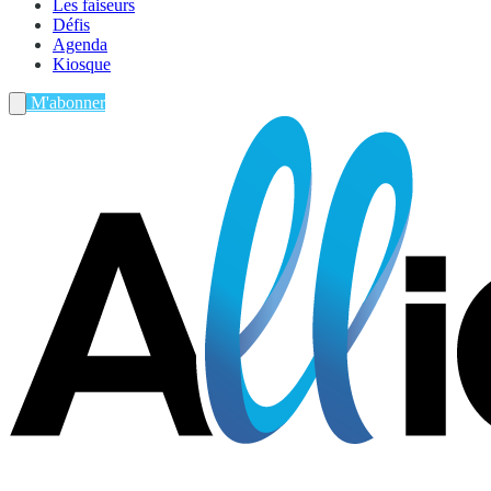
Les faiseurs
Défis
Agenda
Kiosque
M'abonner