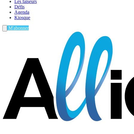
Les faiseurs
Défis
Agenda
Kiosque
M'abonner