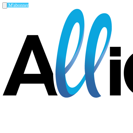
M'abonner