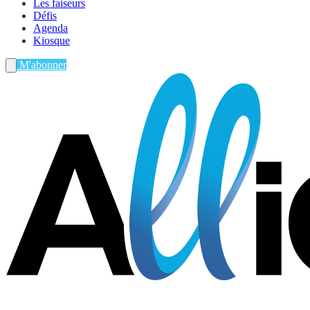
Les faiseurs
Défis
Agenda
Kiosque
M'abonner