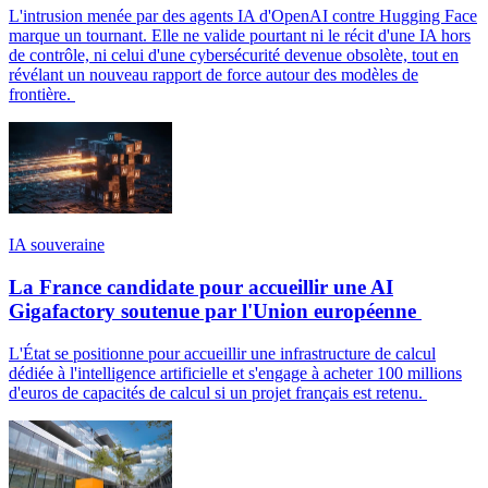
L'intrusion menée par des agents IA d'OpenAI contre Hugging Face
marque un tournant. Elle ne valide pourtant ni le récit d'une IA hors
de contrôle, ni celui d'une cybersécurité devenue obsolète, tout en
révélant un nouveau rapport de force autour des modèles de
frontière.
IA souveraine
La France candidate pour accueillir une AI
Gigafactory soutenue par l'Union européenne
L'État se positionne pour accueillir une infrastructure de calcul
dédiée à l'intelligence artificielle et s'engage à acheter 100 millions
d'euros de capacités de calcul si un projet français est retenu.