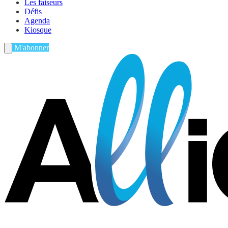
Les faiseurs
Défis
Agenda
Kiosque
M'abonner