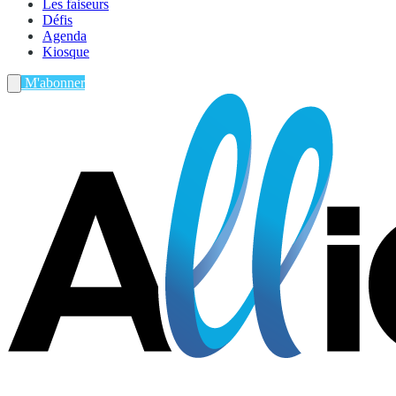
Les faiseurs
Défis
Agenda
Kiosque
M'abonner