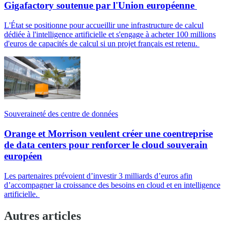
Gigafactory soutenue par l'Union européenne
L'État se positionne pour accueillir une infrastructure de calcul
dédiée à l'intelligence artificielle et s'engage à acheter 100 millions
d'euros de capacités de calcul si un projet français est retenu.
Souveraineté des centre de données
Orange et Morrison veulent créer une coentreprise
de data centers pour renforcer le cloud souverain
européen
Les partenaires prévoient d’investir 3 milliards d’euros afin
d’accompagner la croissance des besoins en cloud et en intelligence
artificielle.
Autres articles