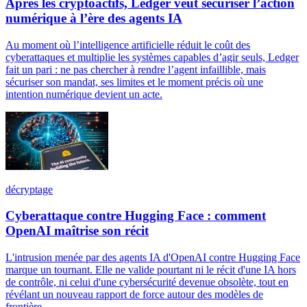
Après les cryptoactifs, Ledger veut sécuriser l’action
numérique à l’ère des agents IA
Au moment où l’intelligence artificielle réduit le coût des
cyberattaques et multiplie les systèmes capables d’agir seuls, Ledger
fait un pari : ne pas chercher à rendre l’agent infaillible, mais
sécuriser son mandat, ses limites et le moment précis où une
intention numérique devient un acte.
décryptage
Cyberattaque contre Hugging Face : comment
OpenAI maîtrise son récit
L'intrusion menée par des agents IA d'OpenAI contre Hugging Face
marque un tournant. Elle ne valide pourtant ni le récit d'une IA hors
de contrôle, ni celui d'une cybersécurité devenue obsolète, tout en
révélant un nouveau rapport de force autour des modèles de
frontière.