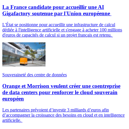
La France candidate pour accueillir une AI
Gigafactory soutenue par l'Union européenne
L'État se positionne pour accueillir une infrastructure de calcul
dédiée à l'intelligence artificielle et s'engage à acheter 100 millions
d'euros de capacités de calcul si un projet français est retenu.
Souveraineté des centre de données
Orange et Morrison veulent créer une coentreprise
de data centers pour renforcer le cloud souverain
européen
Les partenaires prévoient d’investir 3 milliards d’euros afin
d’accompagner la croissance des besoins en cloud et en intelligence
artificielle.