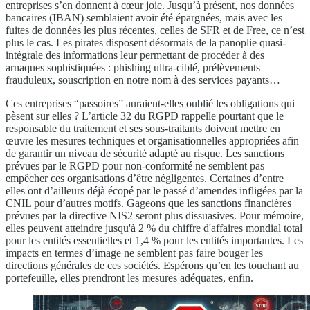
entreprises s’en donnent à cœur joie. Jusqu’à présent, nos données
bancaires (IBAN) semblaient avoir été épargnées, mais avec les
fuites de données les plus récentes, celles de SFR et de Free, ce n’est
plus le cas. Les pirates disposent désormais de la panoplie quasi-
intégrale des informations leur permettant de procéder à des
arnaques sophistiquées : phishing ultra-ciblé, prélèvements
frauduleux, souscription en notre nom à des services payants…
Ces entreprises “passoires” auraient-elles oublié les obligations qui
pèsent sur elles ? L’article 32 du RGPD rappelle pourtant que le
responsable du traitement et ses sous-traitants doivent mettre en
œuvre les mesures techniques et organisationnelles appropriées afin
de garantir un niveau de sécurité adapté au risque. Les sanctions
prévues par le RGPD pour non-conformité ne semblent pas
empêcher ces organisations d’être négligentes. Certaines d’entre
elles ont d’ailleurs déjà écopé par le passé d’amendes infligées par la
CNIL pour d’autres motifs. Gageons que les sanctions financières
prévues par la directive NIS2 seront plus dissuasives. Pour mémoire,
elles peuvent atteindre jusqu'à 2 % du chiffre d'affaires mondial total
pour les entités essentielles et 1,4 % pour les entités importantes. Les
impacts en termes d’image ne semblent pas faire bouger les
directions générales de ces sociétés. Espérons qu’en les touchant au
portefeuille, elles prendront les mesures adéquates, enfin.