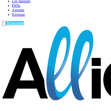
Les faiseurs
Défis
Agenda
Kiosque
M'abonner