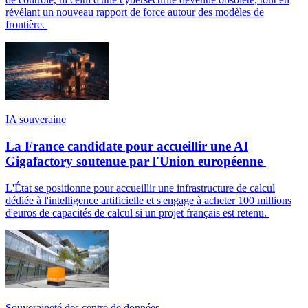
révélant un nouveau rapport de force autour des modèles de
frontière.
IA souveraine
La France candidate pour accueillir une AI
Gigafactory soutenue par l'Union européenne
L'État se positionne pour accueillir une infrastructure de calcul
dédiée à l'intelligence artificielle et s'engage à acheter 100 millions
d'euros de capacités de calcul si un projet français est retenu.
Souveraineté des centre de données