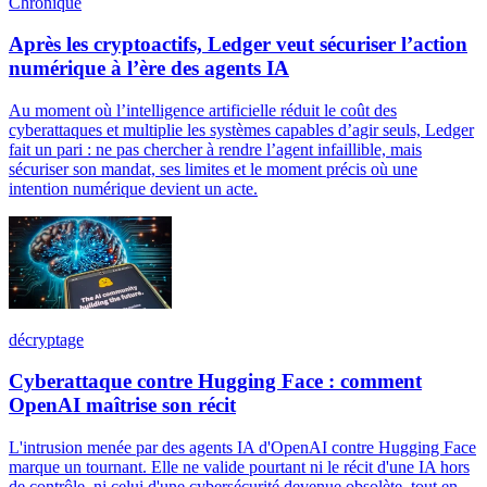
Chronique
Après les cryptoactifs, Ledger veut sécuriser l’action
numérique à l’ère des agents IA
Au moment où l’intelligence artificielle réduit le coût des
cyberattaques et multiplie les systèmes capables d’agir seuls, Ledger
fait un pari : ne pas chercher à rendre l’agent infaillible, mais
sécuriser son mandat, ses limites et le moment précis où une
intention numérique devient un acte.
décryptage
Cyberattaque contre Hugging Face : comment
OpenAI maîtrise son récit
L'intrusion menée par des agents IA d'OpenAI contre Hugging Face
marque un tournant. Elle ne valide pourtant ni le récit d'une IA hors
de contrôle, ni celui d'une cybersécurité devenue obsolète, tout en