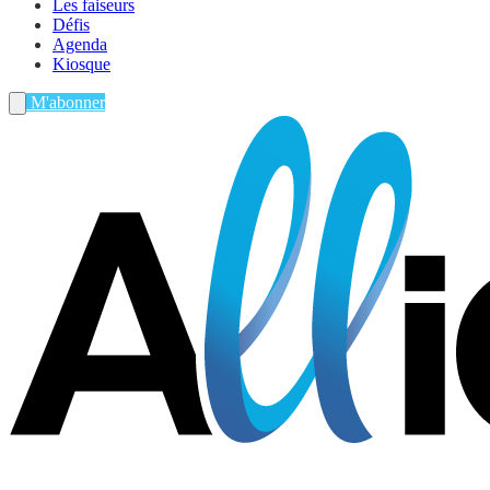
Les faiseurs
Défis
Agenda
Kiosque
M'abonner