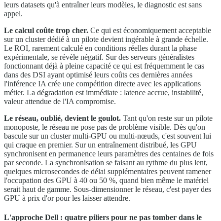
leurs datasets qu'à entraîner leurs modèles, le diagnostic est sans
appel.
Le calcul coûte trop cher.
Ce qui est économiquement acceptable
sur un cluster dédié à un pilote devient ingérable à grande échelle.
Le ROI, rarement calculé en conditions réelles durant la phase
expérimentale, se révèle négatif. Sur des serveurs généralistes
fonctionnant déjà à pleine capacité ce qui est fréquemment le cas
dans des DSI ayant optimisé leurs coûts ces dernières années
l'inférence IA crée une compétition directe avec les applications
métier. La dégradation est immédiate : latence accrue, instabilité,
valeur attendue de l'IA compromise.
Le réseau, oublié, devient le goulot.
Tant qu'on reste sur un pilote
monoposte, le réseau ne pose pas de problème visible. Dès qu'on
bascule sur un cluster multi-GPU ou multi-nœuds, c'est souvent lui
qui craque en premier. Sur un entraînement distribué, les GPU
synchronisent en permanence leurs paramètres des centaines de fois
par seconde. La synchronisation se faisant au rythme du plus lent,
quelques microsecondes de délai supplémentaires peuvent ramener
l'occupation des GPU à 40 ou 50 %, quand bien même le matériel
serait haut de gamme. Sous-dimensionner le réseau, c'est payer des
GPU à prix d'or pour les laisser attendre.
L'approche Dell : quatre piliers pour ne pas tomber dans le