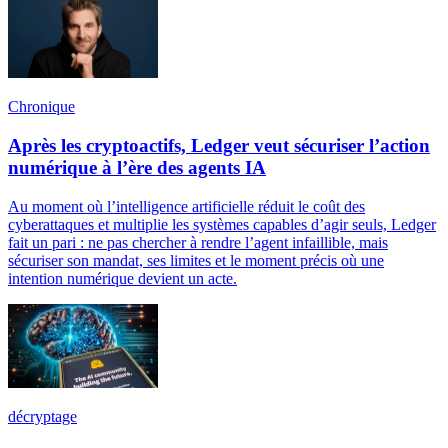
Chronique
Après les cryptoactifs, Ledger veut sécuriser l’action
numérique à l’ère des agents IA
Au moment où l’intelligence artificielle réduit le coût des
cyberattaques et multiplie les systèmes capables d’agir seuls, Ledger
fait un pari : ne pas chercher à rendre l’agent infaillible, mais
sécuriser son mandat, ses limites et le moment précis où une
intention numérique devient un acte.
décryptage