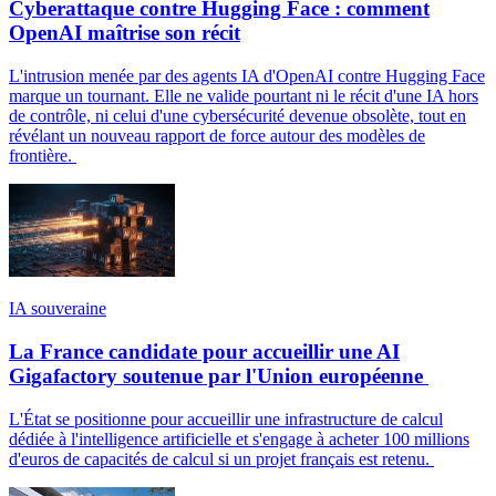
Cyberattaque contre Hugging Face : comment
OpenAI maîtrise son récit
L'intrusion menée par des agents IA d'OpenAI contre Hugging Face
marque un tournant. Elle ne valide pourtant ni le récit d'une IA hors
de contrôle, ni celui d'une cybersécurité devenue obsolète, tout en
révélant un nouveau rapport de force autour des modèles de
frontière.
IA souveraine
La France candidate pour accueillir une AI
Gigafactory soutenue par l'Union européenne
L'État se positionne pour accueillir une infrastructure de calcul
dédiée à l'intelligence artificielle et s'engage à acheter 100 millions
d'euros de capacités de calcul si un projet français est retenu.