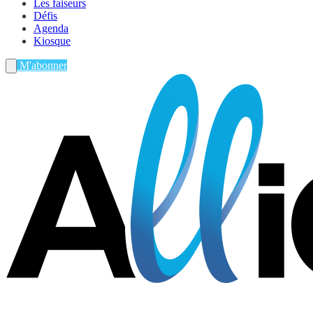
Les faiseurs
Défis
Agenda
Kiosque
M'abonner