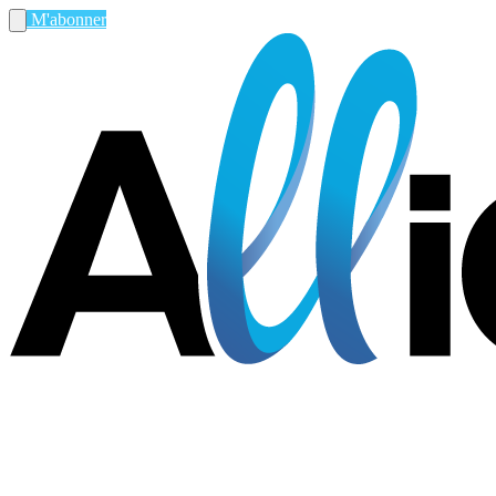
M'abonner