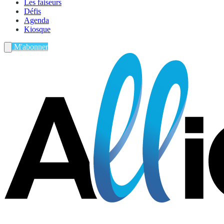
Les faiseurs
Défis
Agenda
Kiosque
M'abonner