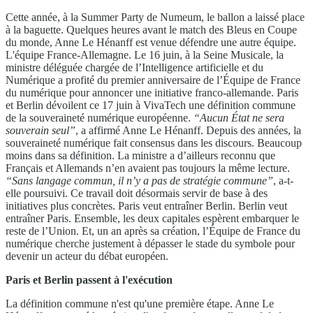
Cette année, à la Summer Party de Numeum, le ballon a laissé place
à la baguette. Quelques heures avant le match des Bleus en Coupe
du monde, Anne Le Hénanff est venue défendre une autre équipe.
L'équipe France-Allemagne. Le 16 juin, à la Seine Musicale, la
ministre déléguée chargée de l’Intelligence artificielle et du
Numérique a profité du premier anniversaire de l’Équipe de France
du numérique pour annoncer une initiative franco-allemande. Paris
et Berlin dévoilent ce 17 juin à VivaTech une définition commune
de la souveraineté numérique européenne.
“Aucun État ne sera
souverain seul”
, a affirmé Anne Le Hénanff. Depuis des années, la
souveraineté numérique fait consensus dans les discours. Beaucoup
moins dans sa définition. La ministre a d’ailleurs reconnu que
Français et Allemands n’en avaient pas toujours la même lecture.
“Sans langage commun, il n’y a pas de stratégie commune”
, a-t-
elle poursuivi. Ce travail doit désormais servir de base à des
initiatives plus concrètes. Paris veut entraîner Berlin. Berlin veut
entraîner Paris. Ensemble, les deux capitales espèrent embarquer le
reste de l’Union. Et, un an après sa création, l’Équipe de France du
numérique cherche justement à dépasser le stade du symbole pour
devenir un acteur du débat européen.
Paris et Berlin passent à l'exécution
La définition commune n'est qu'une première étape. Anne Le