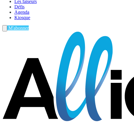
Les faiseurs
Défis
Agenda
Kiosque
M'abonner