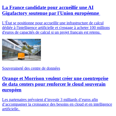
La France candidate pour accueillir une AI
Gigafactory soutenue par l'Union européenne
L'État se positionne pour accueillir une infrastructure de calcul
dédiée à l'intelligence artificielle et s'engage à acheter 100 millions
d'euros de capacités de calcul si un projet français est retenu.
Souveraineté des centre de données
Orange et Morrison veulent créer une coentreprise
de data centers pour renforcer le cloud souverain
européen
Les partenaires prévoient d’investir 3 milliards d’euros afin
d’accompagner la croissance des besoins en cloud et en intelligence
artificielle.