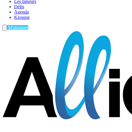
Les faiseurs
Défis
Agenda
Kiosque
M'abonner