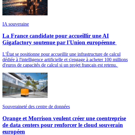
IA souveraine
La France candidate pour accueillir une AI
Gigafactory soutenue par l'Union européenne
L'État se positionne pour accueillir une infrastructure de calcul
dédiée à l'intelligence artificielle et s'engage à acheter 100 millions
d'euros de capacités de calcul si un projet français est retenu.
Souveraineté des centre de données
Orange et Morrison veulent créer une coentreprise
de data centers pour renforcer le cloud souverain
européen