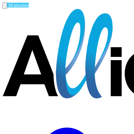
M'abonner