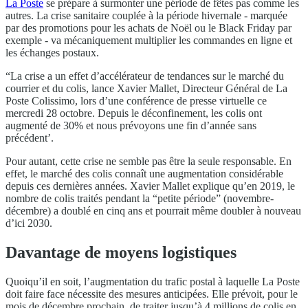
La Poste
se prépare à surmonter une période de fêtes pas comme les
autres. La crise sanitaire couplée à la période hivernale - marquée
par des promotions pour les achats de Noël ou le Black Friday par
exemple - va mécaniquement multiplier les commandes en ligne et
les échanges postaux.
“La crise a un effet d’accélérateur de tendances sur le marché du
courrier et du colis, lance Xavier Mallet, Directeur Général de La
Poste Colissimo, lors d’une conférence de presse virtuelle ce
mercredi 28 octobre. Depuis le déconfinement, les colis ont
augmenté de 30% et nous prévoyons une fin d’année sans
précédent’.
Pour autant, cette crise ne semble pas être la seule responsable. En
effet, le marché des colis connaît une augmentation considérable
depuis ces dernières années. Xavier Mallet explique qu’en 2019, le
nombre de colis traités pendant la “petite période” (novembre-
décembre) a doublé en cinq ans et pourrait même doubler à nouveau
d’ici 2030.
Davantage de moyens logistiques
Quoiqu’il en soit, l’augmentation du trafic postal à laquelle La Poste
doit faire face nécessite des mesures anticipées. Elle prévoit, pour le
mois de décembre prochain, de traiter jusqu’à 4 millions de colis en