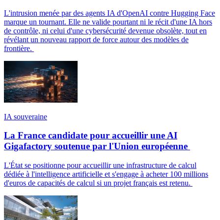
L'intrusion menée par des agents IA d'OpenAI contre Hugging Face
marque un tournant. Elle ne valide pourtant ni le récit d'une IA hors
de contrôle, ni celui d'une cybersécurité devenue obsolète, tout en
révélant un nouveau rapport de force autour des modèles de
frontière.
IA souveraine
La France candidate pour accueillir une AI
Gigafactory soutenue par l'Union européenne
L'État se positionne pour accueillir une infrastructure de calcul
dédiée à l'intelligence artificielle et s'engage à acheter 100 millions
d'euros de capacités de calcul si un projet français est retenu.