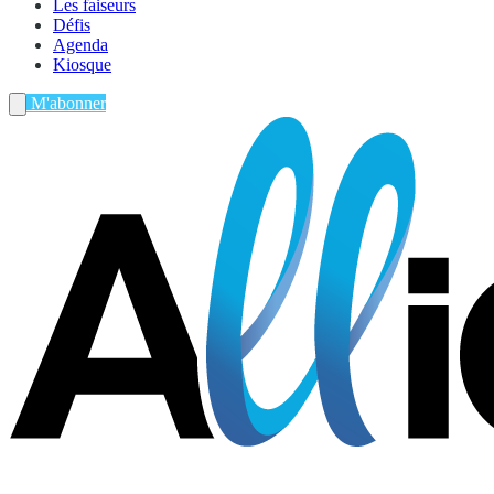
Les faiseurs
Défis
Agenda
Kiosque
M'abonner