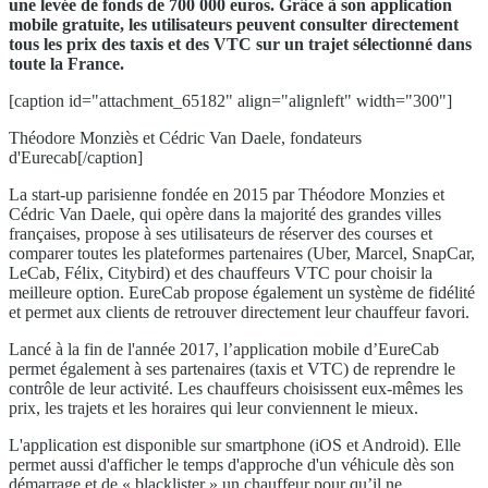
une levée de fonds de 700 000 euros. Grâce à son application
mobile gratuite, les utilisateurs peuvent consulter directement
tous les prix des taxis et des VTC sur un trajet sélectionné dans
toute la France.
[caption id="attachment_65182" align="alignleft" width="300"]
Théodore Monziès et Cédric Van Daele, fondateurs
d'Eurecab[/caption]
La start-up parisienne fondée en 2015 par Théodore Monzies et
Cédric Van Daele, qui opère dans la majorité des grandes villes
françaises, propose à ses utilisateurs de réserver des courses et
comparer toutes les plateformes partenaires (Uber, Marcel, SnapCar,
LeCab, Félix, Citybird) et des chauffeurs VTC pour choisir la
meilleure option. EureCab propose également un système de fidélité
et permet aux clients de retrouver directement leur chauffeur favori.
Lancé à la fin de l'année 2017, l’application mobile d’EureCab
permet également à ses partenaires (taxis et VTC) de reprendre le
contrôle de leur activité. Les chauffeurs choisissent eux-mêmes les
prix, les trajets et les horaires qui leur conviennent le mieux.
L'application est disponible sur smartphone (iOS et Android). Elle
permet aussi d'afficher le temps d'approche d'un véhicule dès son
démarrage et de « blacklister » un chauffeur pour qu’il ne