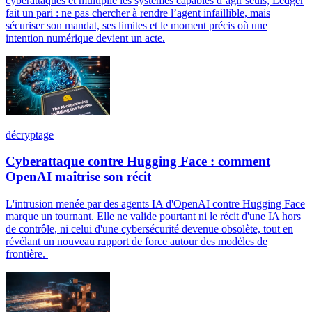
cyberattaques et multiplie les systèmes capables d’agir seuls, Ledger
fait un pari : ne pas chercher à rendre l’agent infaillible, mais
sécuriser son mandat, ses limites et le moment précis où une
intention numérique devient un acte.
décryptage
Cyberattaque contre Hugging Face : comment
OpenAI maîtrise son récit
L'intrusion menée par des agents IA d'OpenAI contre Hugging Face
marque un tournant. Elle ne valide pourtant ni le récit d'une IA hors
de contrôle, ni celui d'une cybersécurité devenue obsolète, tout en
révélant un nouveau rapport de force autour des modèles de
frontière.