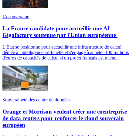
IA souveraine
La France candidate pour accueillir une AI
Gigafactory soutenue par l'Union européenne
L'État se positionne pour accueillir une infrastructure de calcul
dédiée à l'intelligence artificielle et s'engage à acheter 100 millions
d'euros de capacités de calcul si un projet français est retenu.
Souveraineté des centre de données
Orange et Morrison veulent créer une coentreprise
de data centers pour renforcer le cloud souverain
européen