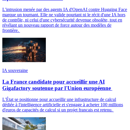
L'intrusion menée par des agents IA d'OpenAI contre Hugging Face
marque un tournant. Elle ne valide pourtant ni le récit d'une IA hors
de contrôle, ni celui d'une cybersécurité devenue obsolète, tout en
révélant un nouveau rapport de force autour des modèles de
frontière.
IA souveraine
La France candidate pour accueillir une AI
Gigafactory soutenue par l'Union européenne
L'État se positionne pour accueillir une infrastructure de calcul
dédiée à l'intelligence artificielle et s'engage à acheter 100 millions
d'euros de capacités de calcul si un projet français est retenu.