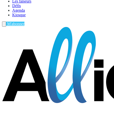
Les faiseurs
Défis
Agenda
Kiosque
M'abonner