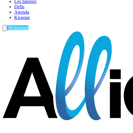
Les faiseurs
Défis
Agenda
Kiosque
M'abonner