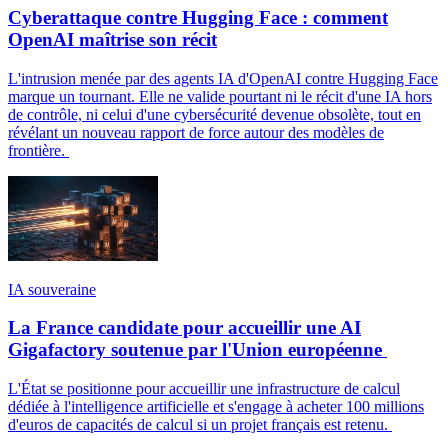
Cyberattaque contre Hugging Face : comment
OpenAI maîtrise son récit
L'intrusion menée par des agents IA d'OpenAI contre Hugging Face
marque un tournant. Elle ne valide pourtant ni le récit d'une IA hors
de contrôle, ni celui d'une cybersécurité devenue obsolète, tout en
révélant un nouveau rapport de force autour des modèles de
frontière.
IA souveraine
La France candidate pour accueillir une AI
Gigafactory soutenue par l'Union européenne
L'État se positionne pour accueillir une infrastructure de calcul
dédiée à l'intelligence artificielle et s'engage à acheter 100 millions
d'euros de capacités de calcul si un projet français est retenu.