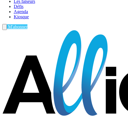
Les faiseurs
Défis
Agenda
Kiosque
M'abonner