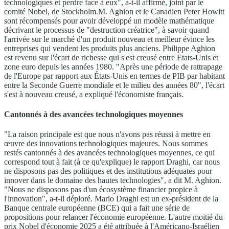
technologiques et perdre face à eux", a-t-il affirmé, joint par le
comité Nobel, de Stockholm.M. Aghion et le Canadien Peter Howitt
sont récompensés pour avoir développé un modèle mathématique
décrivant le processus de "destruction créatrice", à savoir quand
l'arrivée sur le marché d'un produit nouveau et meilleur évince les
entreprises qui vendent les produits plus anciens. Philippe Aghion
est revenu sur l'écart de richesse qui s'est creusé entre Etats-Unis et
zone euro depuis les années 1980. "Après une période de rattrapage
de l'Europe par rapport aux États-Unis en termes de PIB par habitant
entre la Seconde Guerre mondiale et le milieu des années 80", l'écart
s'est à nouveau creusé, a expliqué l'économiste français.
Cantonnés à des avancées technologiques moyennes
"La raison principale est que nous n'avons pas réussi à mettre en
œuvre des innovations technologiques majeures. Nous sommes
restés cantonnés à des avancées technologiques moyennes, ce qui
correspond tout à fait (à ce qu'explique) le rapport Draghi, car nous
ne disposons pas des politiques et des institutions adéquates pour
innover dans le domaine des hautes technologies", a dit M. Aghion.
"Nous ne disposons pas d'un écosystème financier propice à
l'innovation", a-t-il déploré. Mario Draghi est un ex-président de la
Banque centrale européenne (BCE) qui a fait une série de
propositions pour relancer l'économie européenne. L'autre moitié du
prix Nobel d'économie 2025 a été attribuée à l'Américano-Israélien