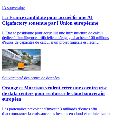
IA souveraine
La France candidate pour accueillir une AI
Gigafactory soutenue par l'Union européenne
L'État se positionne pour accueillir une infrastructure de calcul
dédiée à l'intelligence artificielle et s'engage à acheter 100 millions
d'euros de capacités de calcul si un projet français est retenu.
Souveraineté des centre de données
Orange et Morrison veulent créer une coentreprise
de data centers pour renforcer le cloud souverain
européen
Les partenaires prévoient d’investir 3 milliards d’euros afin
d’accompagner la croissance des besoins en cloud et en intelligence