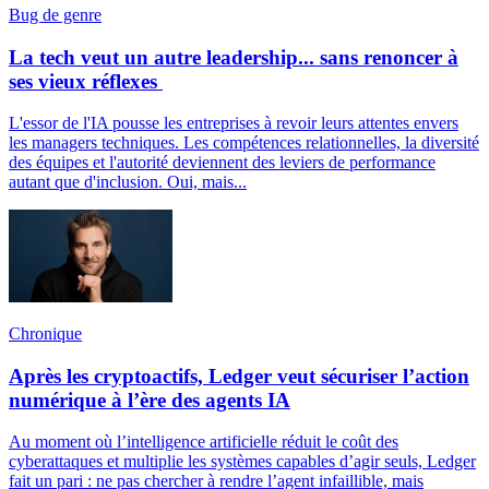
Bug de genre
La tech veut un autre leadership... sans renoncer à
ses vieux réflexes
L'essor de l'IA pousse les entreprises à revoir leurs attentes envers
les managers techniques. Les compétences relationnelles, la diversité
des équipes et l'autorité deviennent des leviers de performance
autant que d'inclusion. Oui, mais...
Chronique
Après les cryptoactifs, Ledger veut sécuriser l’action
numérique à l’ère des agents IA
Au moment où l’intelligence artificielle réduit le coût des
cyberattaques et multiplie les systèmes capables d’agir seuls, Ledger
fait un pari : ne pas chercher à rendre l’agent infaillible, mais