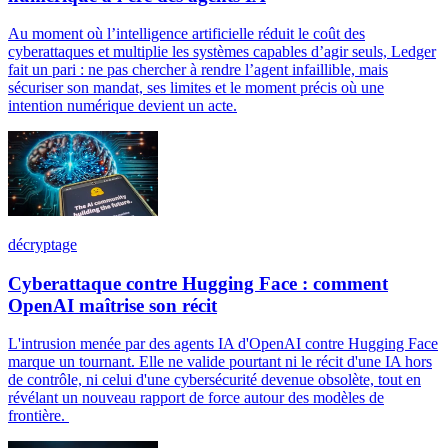
Au moment où l’intelligence artificielle réduit le coût des
cyberattaques et multiplie les systèmes capables d’agir seuls, Ledger
fait un pari : ne pas chercher à rendre l’agent infaillible, mais
sécuriser son mandat, ses limites et le moment précis où une
intention numérique devient un acte.
décryptage
Cyberattaque contre Hugging Face : comment
OpenAI maîtrise son récit
L'intrusion menée par des agents IA d'OpenAI contre Hugging Face
marque un tournant. Elle ne valide pourtant ni le récit d'une IA hors
de contrôle, ni celui d'une cybersécurité devenue obsolète, tout en
révélant un nouveau rapport de force autour des modèles de
frontière.