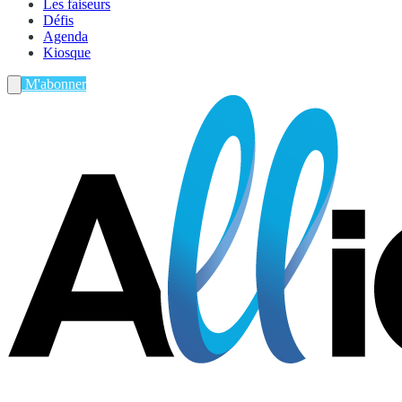
Les faiseurs
Défis
Agenda
Kiosque
M'abonner