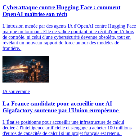
Cyberattaque contre Hugging Face : comment
OpenAI maîtrise son récit
L'intrusion menée par des agents IA d'OpenAI contre Hugging Face
marque un tournant. Elle ne valide pourtant ni le récit d'une IA hors
de contrôle, ni celui d'une cybersécurité devenue obsolète, tout en
révélant un nouveau rapport de force autour des modèles de
frontière.
IA souveraine
La France candidate pour accueillir une AI
Gigafactory soutenue par l'Union européenne
L'État se positionne pour accueillir une infrastructure de calcul
dédiée à l'intelligence artificielle et s'engage à acheter 100 millions
d'euros de capacités de calcul si un projet français est retenu.