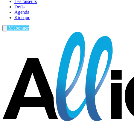
Les faiseurs
Défis
Agenda
Kiosque
M'abonner