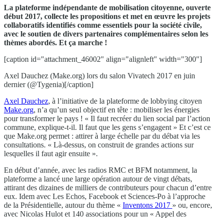
La plateforme indépendante de mobilisation citoyenne, ouverte
début 2017, collecte les propositions et met en œuvre les projets
collaboratifs identifiés comme essentiels pour la société civile,
avec le soutien de divers partenaires complémentaires selon les
thèmes abordés. Et ça marche !
[caption id="attachment_46002" align="alignleft" width="300"]
Axel Dauchez (Make.org) lors du salon Vivatech 2017 en juin
dernier (@Tygenia)[/caption]
Axel Dauchez
, à l’initiative de la plateforme de lobbying citoyen
Make.org
, n’a qu’un seul objectif en tête : mobiliser les énergies
pour transformer le pays ! « Il faut recréer du lien social par l’action
commune, explique-t-il. Il faut que les gens s’engagent » Et c’est ce
que Make.org permet : attirer à large échelle par du débat via les
consultations. « Là-dessus, on construit de grandes actions sur
lesquelles il faut agir ensuite ».
En début d’année, avec les radios RMC et BFM notamment, la
plateforme a lancé une large opération autour de vingt débats,
attirant des dizaines de milliers de contributeurs pour chacun d’entre
eux. Idem avec Les Echos, Facebook et Sciences-Po à l’approche
de la Présidentielle, autour du thème «
Inventons 2017
» ou, encore,
avec Nicolas Hulot et 140 associations pour un « Appel des