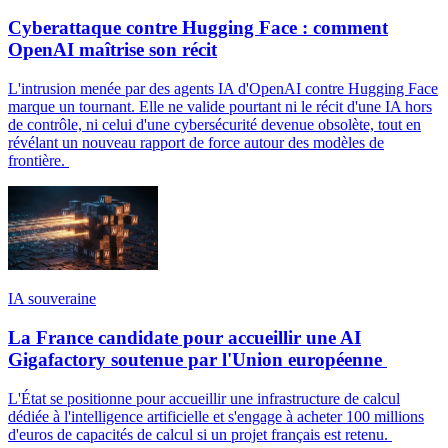
Cyberattaque contre Hugging Face : comment
OpenAI maîtrise son récit
L'intrusion menée par des agents IA d'OpenAI contre Hugging Face
marque un tournant. Elle ne valide pourtant ni le récit d'une IA hors
de contrôle, ni celui d'une cybersécurité devenue obsolète, tout en
révélant un nouveau rapport de force autour des modèles de
frontière.
IA souveraine
La France candidate pour accueillir une AI
Gigafactory soutenue par l'Union européenne
L'État se positionne pour accueillir une infrastructure de calcul
dédiée à l'intelligence artificielle et s'engage à acheter 100 millions
d'euros de capacités de calcul si un projet français est retenu.