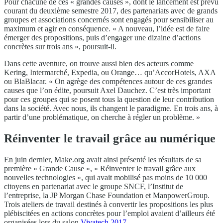
Pour chacune de ces « grandes causes », dont le lancement est prévu
courant du deuxième semestre 2017, des partenariats avec de grands
groupes et associations concernés sont engagés pour sensibiliser au
maximum et agir en conséquence. « A nouveau, l’idée est de faire
émerger des propositions, puis d’engager une dizaine d’actions
concrètes sur trois ans », poursuit-il.
Dans cette aventure, on trouve aussi bien des acteurs comme
Kering, Intermarché, Expedia, ou Orange… qu’AccorHotels, AXA
ou BlaBlacar. « On agrège des compétences autour de ces grandes
causes que l’on édite, poursuit Axel Dauchez. C’est très important
pour ces groupes qui se posent tous la question de leur contribution
dans la société. Avec nous, ils changent le paradigme. En trois ans, à
partir d’une problématique, on cherche à régler un problème. »
Réinventer le travail grâce au numérique
En juin dernier, Make.org avait ainsi présenté les résultats de sa
première « Grande Cause », « Réinventer le travail grâce aux
nouvelles technologies », qui avait mobilisé pas moins de 10 000
citoyens en partenariat avec le groupe SNCF, l’Institut de
l’entreprise, la JP Morgan Chase Foundation et ManpowerGroup.
Trois ateliers de travail destinés à convertir les propositions les plus
plébiscitées en actions concrètes pour l’emploi avaient d’ailleurs été
organisées lors du salon
Vivatech 2017
.