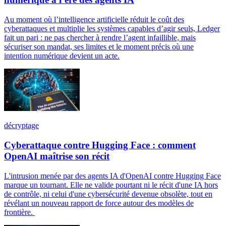
Au moment où l’intelligence artificielle réduit le coût des
cyberattaques et multiplie les systèmes capables d’agir seuls, Ledger
fait un pari : ne pas chercher à rendre l’agent infaillible, mais
sécuriser son mandat, ses limites et le moment précis où une
intention numérique devient un acte.
décryptage
Cyberattaque contre Hugging Face : comment
OpenAI maîtrise son récit
L'intrusion menée par des agents IA d'OpenAI contre Hugging Face
marque un tournant. Elle ne valide pourtant ni le récit d'une IA hors
de contrôle, ni celui d'une cybersécurité devenue obsolète, tout en
révélant un nouveau rapport de force autour des modèles de
frontière.