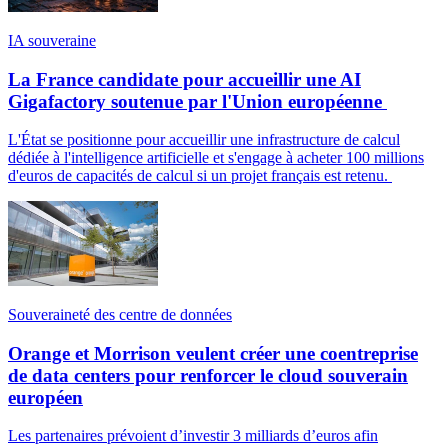
IA souveraine
La France candidate pour accueillir une AI
Gigafactory soutenue par l'Union européenne
L'État se positionne pour accueillir une infrastructure de calcul
dédiée à l'intelligence artificielle et s'engage à acheter 100 millions
d'euros de capacités de calcul si un projet français est retenu.
Souveraineté des centre de données
Orange et Morrison veulent créer une coentreprise
de data centers pour renforcer le cloud souverain
européen
Les partenaires prévoient d’investir 3 milliards d’euros afin