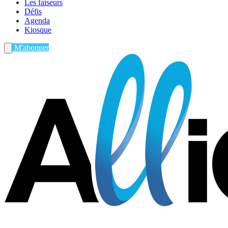
Les faiseurs
Défis
Agenda
Kiosque
M'abonner