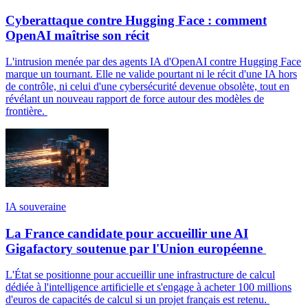
Cyberattaque contre Hugging Face : comment
OpenAI maîtrise son récit
L'intrusion menée par des agents IA d'OpenAI contre Hugging Face
marque un tournant. Elle ne valide pourtant ni le récit d'une IA hors
de contrôle, ni celui d'une cybersécurité devenue obsolète, tout en
révélant un nouveau rapport de force autour des modèles de
frontière.
IA souveraine
La France candidate pour accueillir une AI
Gigafactory soutenue par l'Union européenne
L'État se positionne pour accueillir une infrastructure de calcul
dédiée à l'intelligence artificielle et s'engage à acheter 100 millions
d'euros de capacités de calcul si un projet français est retenu.