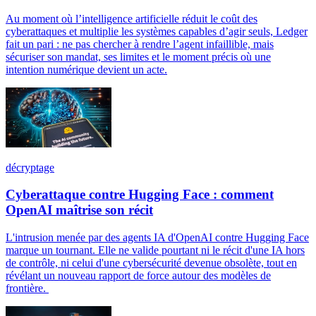
Au moment où l’intelligence artificielle réduit le coût des
cyberattaques et multiplie les systèmes capables d’agir seuls, Ledger
fait un pari : ne pas chercher à rendre l’agent infaillible, mais
sécuriser son mandat, ses limites et le moment précis où une
intention numérique devient un acte.
décryptage
Cyberattaque contre Hugging Face : comment
OpenAI maîtrise son récit
L'intrusion menée par des agents IA d'OpenAI contre Hugging Face
marque un tournant. Elle ne valide pourtant ni le récit d'une IA hors
de contrôle, ni celui d'une cybersécurité devenue obsolète, tout en
révélant un nouveau rapport de force autour des modèles de
frontière.