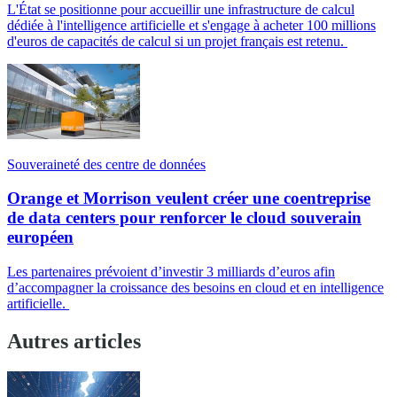
L'État se positionne pour accueillir une infrastructure de calcul
dédiée à l'intelligence artificielle et s'engage à acheter 100 millions
d'euros de capacités de calcul si un projet français est retenu.
Souveraineté des centre de données
Orange et Morrison veulent créer une coentreprise
de data centers pour renforcer le cloud souverain
européen
Les partenaires prévoient d’investir 3 milliards d’euros afin
d’accompagner la croissance des besoins en cloud et en intelligence
artificielle.
Autres articles