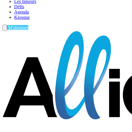
Les faiseurs
Défis
Agenda
Kiosque
M'abonner