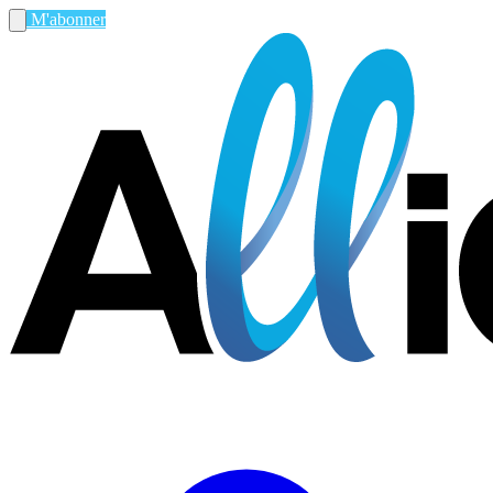
M'abonner