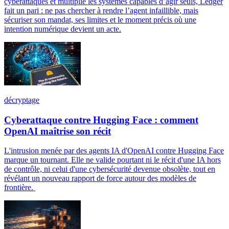
cyberattaques et multiplie les systèmes capables d’agir seuls, Ledger
fait un pari : ne pas chercher à rendre l’agent infaillible, mais
sécuriser son mandat, ses limites et le moment précis où une
intention numérique devient un acte.
décryptage
Cyberattaque contre Hugging Face : comment
OpenAI maîtrise son récit
L'intrusion menée par des agents IA d'OpenAI contre Hugging Face
marque un tournant. Elle ne valide pourtant ni le récit d'une IA hors
de contrôle, ni celui d'une cybersécurité devenue obsolète, tout en
révélant un nouveau rapport de force autour des modèles de
frontière.