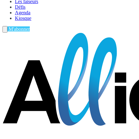
Les faiseurs
Défis
Agenda
Kiosque
M'abonner