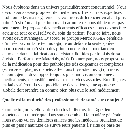
Nous évoluons dans un univers particulièrement concurrentiel. Nous
devons sans cesse proposer de meilleures offres sur nos expertises
traditionnelles mais également savoir nous différencier en allant plus
loin. C’est d’autant plus important car notre responsabilité n’est pas
seulement de proposer des médicaments efficaces : nous devons être
acteur de tout ce qui relève du soin du patient. Pour ce faire, nous
avons deux avantages. D’abord, le groupe Merck KGaA bénéficie
d’un réel savoir-faire technologique au-delà de la seule sphère
pharmaceutique (c’est un des principaux leaders mondiaux en
chimie et dans la fabrication de cristaux liquides par le biais de sa
division Performance Materials, ndr). D’autre part, nous proposons
de la médication pour des pathologies très exigeantes et complexes
(sclérose en plaque, diabète, affections thyroïdienne…) qui nous
encouragent à développer toujours plus une vision combinée :
médicaments, dispositifs médicaux et services associés. En effet, ces
maladies altèrent la vie quotidienne des patients, une approche
globale doit prendre en compte bien plus que le seul médicament.
Quelle est la maturité des professionnels de santé sur ce sujet ?
Comme toujours, elle varie selon les individus, leur âge, leur
appétence au numérique dans son ensemble. De manière générale,
nous avons vu ces dernières années que les médecins prenaient de
plus en plus l’habitude de suivre leurs patients à l’aide de base de