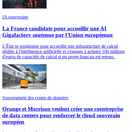
IA souveraine
La France candidate pour accueillir une AI
Gigafactory soutenue par l'Union européenne
L'État se positionne pour accueillir une infrastructure de calcul
dédiée à l'intelligence artificielle et s'engage à acheter 100 millions
d'euros de capacités de calcul si un projet français est retenu.
Souveraineté des centre de données
Orange et Morrison veulent créer une coentreprise
de data centers pour renforcer le cloud souverain
européen