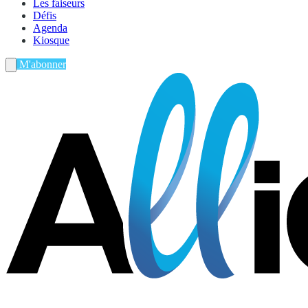
Les faiseurs
Défis
Agenda
Kiosque
M'abonner