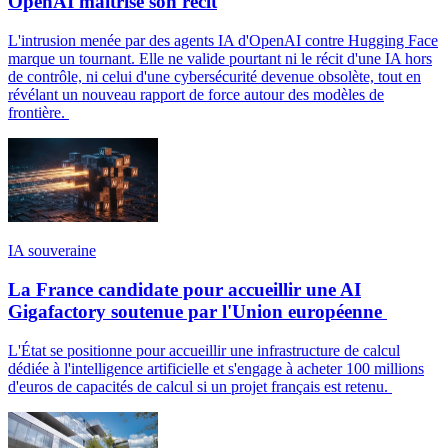
OpenAI maîtrise son récit
L'intrusion menée par des agents IA d'OpenAI contre Hugging Face
marque un tournant. Elle ne valide pourtant ni le récit d'une IA hors
de contrôle, ni celui d'une cybersécurité devenue obsolète, tout en
révélant un nouveau rapport de force autour des modèles de
frontière.
IA souveraine
La France candidate pour accueillir une AI
Gigafactory soutenue par l'Union européenne
L'État se positionne pour accueillir une infrastructure de calcul
dédiée à l'intelligence artificielle et s'engage à acheter 100 millions
d'euros de capacités de calcul si un projet français est retenu.