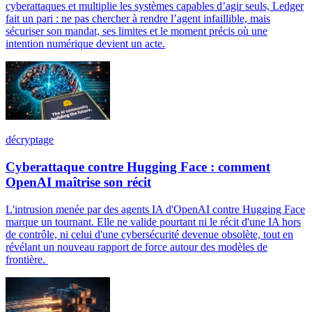
cyberattaques et multiplie les systèmes capables d’agir seuls, Ledger
fait un pari : ne pas chercher à rendre l’agent infaillible, mais
sécuriser son mandat, ses limites et le moment précis où une
intention numérique devient un acte.
décryptage
Cyberattaque contre Hugging Face : comment
OpenAI maîtrise son récit
L'intrusion menée par des agents IA d'OpenAI contre Hugging Face
marque un tournant. Elle ne valide pourtant ni le récit d'une IA hors
de contrôle, ni celui d'une cybersécurité devenue obsolète, tout en
révélant un nouveau rapport de force autour des modèles de
frontière.