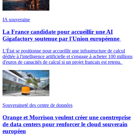
IA souveraine
La France candidate pour accueillir une AI
Gigafactory soutenue par l'Union européenne
L'État se positionne pour accueillir une infrastructure de calcul
dédiée à l'intelligence artificielle et s'engage à acheter 100 millions
d'euros de capacités de calcul si un projet français est retenu.
Souveraineté des centre de données
Orange et Morrison veulent créer une coentreprise
de data centers pour renforcer le cloud souverain
européen