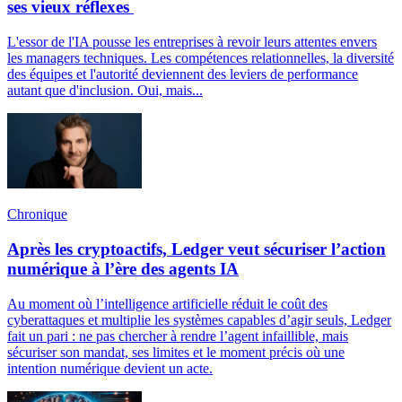
ses vieux réflexes
L'essor de l'IA pousse les entreprises à revoir leurs attentes envers
les managers techniques. Les compétences relationnelles, la diversité
des équipes et l'autorité deviennent des leviers de performance
autant que d'inclusion. Oui, mais...
Chronique
Après les cryptoactifs, Ledger veut sécuriser l’action
numérique à l’ère des agents IA
Au moment où l’intelligence artificielle réduit le coût des
cyberattaques et multiplie les systèmes capables d’agir seuls, Ledger
fait un pari : ne pas chercher à rendre l’agent infaillible, mais
sécuriser son mandat, ses limites et le moment précis où une
intention numérique devient un acte.