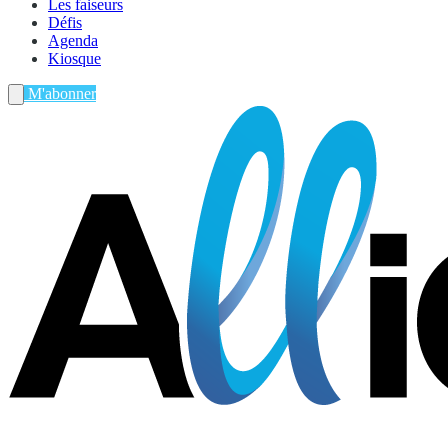
Les faiseurs
Défis
Agenda
Kiosque
M'abonner