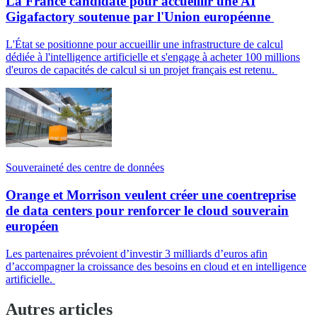
La France candidate pour accueillir une AI
Gigafactory soutenue par l'Union européenne
L'État se positionne pour accueillir une infrastructure de calcul
dédiée à l'intelligence artificielle et s'engage à acheter 100 millions
d'euros de capacités de calcul si un projet français est retenu.
Souveraineté des centre de données
Orange et Morrison veulent créer une coentreprise
de data centers pour renforcer le cloud souverain
européen
Les partenaires prévoient d’investir 3 milliards d’euros afin
d’accompagner la croissance des besoins en cloud et en intelligence
artificielle.
Autres articles