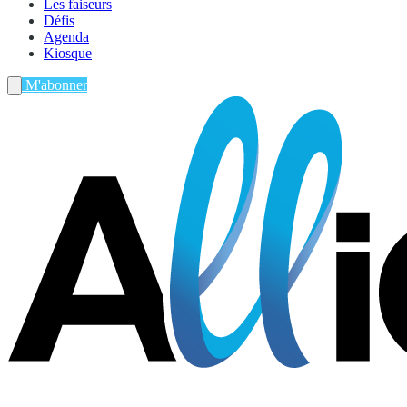
Les faiseurs
Défis
Agenda
Kiosque
M'abonner