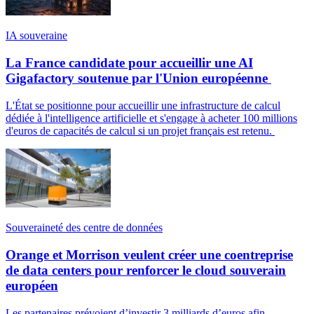
IA souveraine
La France candidate pour accueillir une AI
Gigafactory soutenue par l'Union européenne
L'État se positionne pour accueillir une infrastructure de calcul
dédiée à l'intelligence artificielle et s'engage à acheter 100 millions
d'euros de capacités de calcul si un projet français est retenu.
Souveraineté des centre de données
Orange et Morrison veulent créer une coentreprise
de data centers pour renforcer le cloud souverain
européen
Les partenaires prévoient d’investir 3 milliards d’euros afin