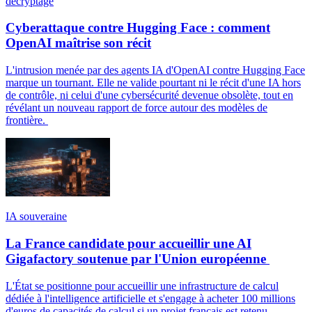
décryptage
Cyberattaque contre Hugging Face : comment
OpenAI maîtrise son récit
L'intrusion menée par des agents IA d'OpenAI contre Hugging Face
marque un tournant. Elle ne valide pourtant ni le récit d'une IA hors
de contrôle, ni celui d'une cybersécurité devenue obsolète, tout en
révélant un nouveau rapport de force autour des modèles de
frontière.
IA souveraine
La France candidate pour accueillir une AI
Gigafactory soutenue par l'Union européenne
L'État se positionne pour accueillir une infrastructure de calcul
dédiée à l'intelligence artificielle et s'engage à acheter 100 millions
d'euros de capacités de calcul si un projet français est retenu.