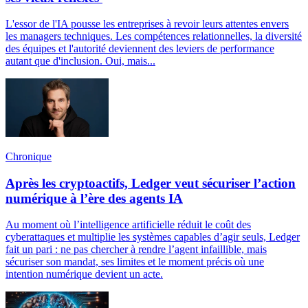
L'essor de l'IA pousse les entreprises à revoir leurs attentes envers
les managers techniques. Les compétences relationnelles, la diversité
des équipes et l'autorité deviennent des leviers de performance
autant que d'inclusion. Oui, mais...
Chronique
Après les cryptoactifs, Ledger veut sécuriser l’action
numérique à l’ère des agents IA
Au moment où l’intelligence artificielle réduit le coût des
cyberattaques et multiplie les systèmes capables d’agir seuls, Ledger
fait un pari : ne pas chercher à rendre l’agent infaillible, mais
sécuriser son mandat, ses limites et le moment précis où une
intention numérique devient un acte.