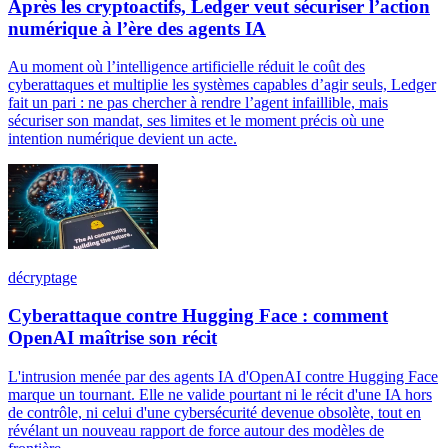
Après les cryptoactifs, Ledger veut sécuriser l’action
numérique à l’ère des agents IA
Au moment où l’intelligence artificielle réduit le coût des
cyberattaques et multiplie les systèmes capables d’agir seuls, Ledger
fait un pari : ne pas chercher à rendre l’agent infaillible, mais
sécuriser son mandat, ses limites et le moment précis où une
intention numérique devient un acte.
décryptage
Cyberattaque contre Hugging Face : comment
OpenAI maîtrise son récit
L'intrusion menée par des agents IA d'OpenAI contre Hugging Face
marque un tournant. Elle ne valide pourtant ni le récit d'une IA hors
de contrôle, ni celui d'une cybersécurité devenue obsolète, tout en
révélant un nouveau rapport de force autour des modèles de