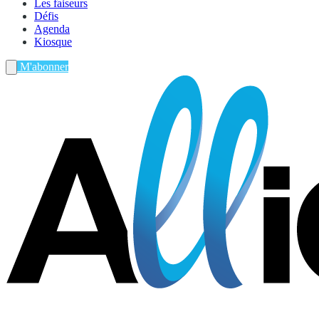
Les faiseurs
Défis
Agenda
Kiosque
M'abonner