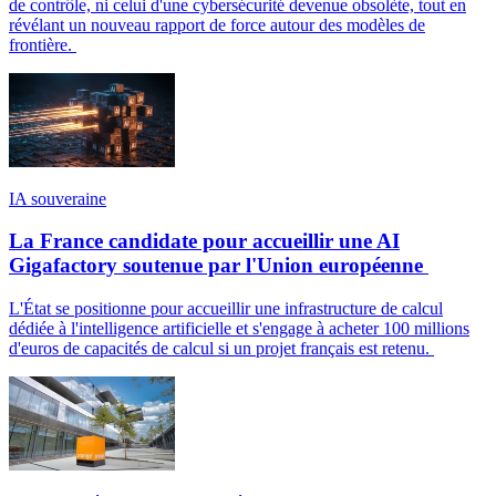
de contrôle, ni celui d'une cybersécurité devenue obsolète, tout en
révélant un nouveau rapport de force autour des modèles de
frontière.
IA souveraine
La France candidate pour accueillir une AI
Gigafactory soutenue par l'Union européenne
L'État se positionne pour accueillir une infrastructure de calcul
dédiée à l'intelligence artificielle et s'engage à acheter 100 millions
d'euros de capacités de calcul si un projet français est retenu.