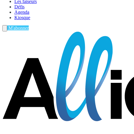
Les faiseurs
Défis
Agenda
Kiosque
M'abonner