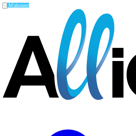
M'abonner