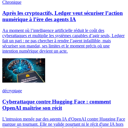
Chronique
Après les cryptoactifs, Ledger veut sécuriser l’action
numérique à l’ère des agents IA
Au moment où l’intelligence artificielle réduit le coût des
cyberattaques et multiplie les systèmes capables d’agir seuls, Ledger
fait un pari : ne pas chercher à rendre l’agent infaillible, mais
sécuriser son mandat, ses limites et le moment précis où une
intention numérique devient un acte.
décryptage
Cyberattaque contre Hugging Face : comment
OpenAI maîtrise son récit
L'intrusion menée par des agents IA d'OpenAI contre Hugging Face
marque un tournant. Elle ne valide pourtant ni le récit d'une IA hors