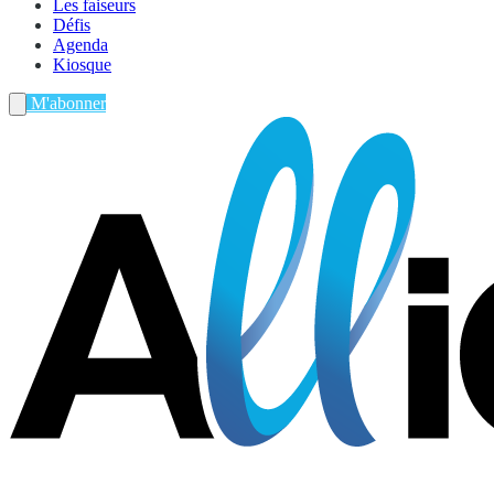
Les faiseurs
Défis
Agenda
Kiosque
M'abonner