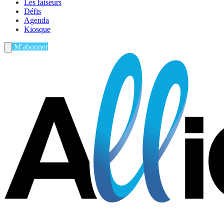
Les faiseurs
Défis
Agenda
Kiosque
M'abonner