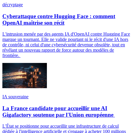
décryptage
Cyberattaque contre Hugging Face : comment
OpenAI maîtrise son récit
L'intrusion menée par des agents IA d'OpenAI contre Hugging Face
marque un tournant. Elle ne valide pourtant ni le récit d'une IA hors
de contrôle, ni celui d'une cybersécurité devenue obsolète, tout en
révélant un nouveau rapport de force autour des modèles de
frontière.
IA souveraine
La France candidate pour accueillir une AI
Gigafactory soutenue par l'Union européenne
L'État se positionne pour accueillir une infrastructure de calcul
dédiée à l'intelligence artificielle et s'engage à acheter 100 millions