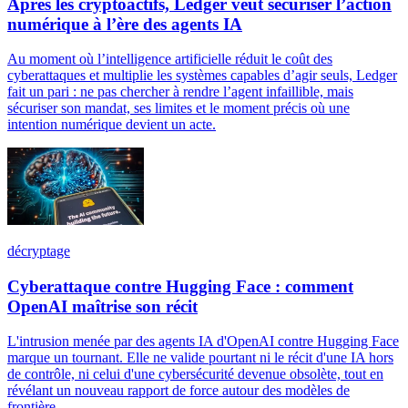
Après les cryptoactifs, Ledger veut sécuriser l’action
numérique à l’ère des agents IA
Au moment où l’intelligence artificielle réduit le coût des
cyberattaques et multiplie les systèmes capables d’agir seuls, Ledger
fait un pari : ne pas chercher à rendre l’agent infaillible, mais
sécuriser son mandat, ses limites et le moment précis où une
intention numérique devient un acte.
décryptage
Cyberattaque contre Hugging Face : comment
OpenAI maîtrise son récit
L'intrusion menée par des agents IA d'OpenAI contre Hugging Face
marque un tournant. Elle ne valide pourtant ni le récit d'une IA hors
de contrôle, ni celui d'une cybersécurité devenue obsolète, tout en
révélant un nouveau rapport de force autour des modèles de
frontière.