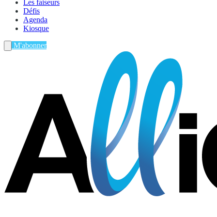
Les faiseurs
Défis
Agenda
Kiosque
M'abonner