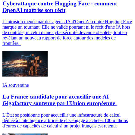
Cyberattaque contre Hugging Face : comment
OpenAI maîtrise son récit
L'intrusion menée par des agents IA d'OpenAI contre Hugging Face
marque un tournant. Elle ne valide pourtant ni le récit d'une IA hors
de contrôle, ni celui d'une cybersécurité devenue obsolète, tout en
révélant un nouveau rapport de force autour des modèles de
frontière.
IA souveraine
La France candidate pour accueillir une AI
Gigafactory soutenue par l'Union européenne
L'État se positionne pour accueillir une infrastructure de calcul
dédiée à l'intelligence artificielle et s'engage à acheter 100 millions
d'euros de capacités de calcul si un projet français est retenu.