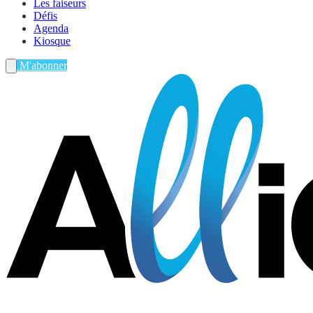
Les faiseurs
Défis
Agenda
Kiosque
M'abonner