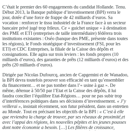
C’était le premier des 60 engagements du candidat Hollande. Tenu.
Début 2013, la Banque publique d’investissement (BPI) verra le
jour, dotée d’une force de frappe de 42 milliards d’euros. Sa
vocation : renforcer le tissu industriel de la France face à un secteur
bancaire privé jugé trop frileux. Ce « guichet unique » à destination
des PME et ETI (entreprises de taille intermédiaire) fédérera trois
institutions existantes : Oséo (banque des PME, présente dans toutes
les régions), le Fonds stratégique d’investissement (FSI, pour les
ETI) et CDC Entreprises, la filiale de la Caisse des dépôts et
consignations. Elle agira sur trois leviers : les fonds propres (10
milliards d’euros), des garanties de prêts (12 milliards d’euros) et des
prêts (20 milliards d’euros).
Dirigée par Nicolas Dufourcq, ancien de Capgemini et de Wanadoo,
la BPI devra toutefois prouver son efficacité en tant qu’ensemblier
du financement… et ne pas tomber dans l’« usine à gaz ». De
même, détenue à 50/50 par l’Etat et la Caisse des dépôts, il lui
faudra concilier l’équilibre Etat-Régions… pour ne pas subir trop
d’interférences politiques dans ses décisions d’investissement.
« J’y
veillerai »
, insistait récemment, son futur président, dans un entretien
au
Monde
. Tout en précisant les objectifs de la BPI :
« C’est à elle
que reviendra la charge de trouver, par ses réseaux de proximité,et
avec l’appui des régions, les nouvelles pépites et les jeunes pousses
dont notre économie a besoin.
[…]
Les filières de croissance,