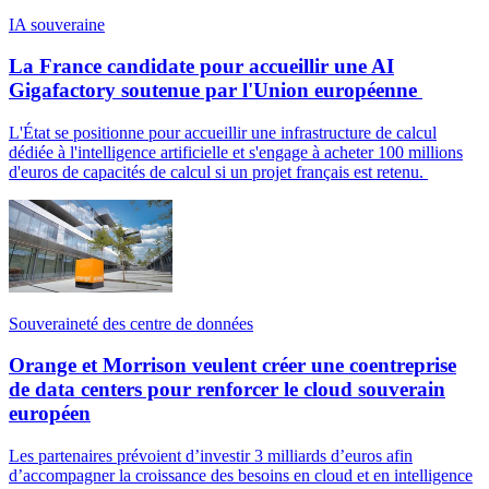
IA souveraine
La France candidate pour accueillir une AI
Gigafactory soutenue par l'Union européenne
L'État se positionne pour accueillir une infrastructure de calcul
dédiée à l'intelligence artificielle et s'engage à acheter 100 millions
d'euros de capacités de calcul si un projet français est retenu.
Souveraineté des centre de données
Orange et Morrison veulent créer une coentreprise
de data centers pour renforcer le cloud souverain
européen
Les partenaires prévoient d’investir 3 milliards d’euros afin
d’accompagner la croissance des besoins en cloud et en intelligence