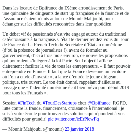
Dans les locaux de Bpifrance du IXème arrondissement de Paris,
une quinzaine de dirigeants de start-up françaises de la finance et de
l’assurance étaient réunis autour de Mounir Mahjoubi, pour
échanger sur les difficultés rencontrées dans leur quotidien.
Un débat vif de passionnés s’est vite engagé autour du traditionnel
café/croissants à la française. C’était le dernier rendez-vous du Tour
de France de La French Tech du Secrétaire d’État au numérique
(d’où la présence de journalistes !), avant de formuler au
gouvernement, d’ici à trois mois environ, de nouvelles propositions
qui pourraient s’intégrer à la loi Pacte. Seul objectif affiché
clairement : faciliter la vie de tous les entrepreneurs. « Il faut pouvoir
entreprendre en France. Il faut que la France devienne un territoire
où l’on a envie d’investir », a lancé d’entrée le jeune dirigeant
politique, très ouvert. Le ton était donné, rappelant d’ailleurs au
passage que « l’identité numérique était bien prévu pour début 2019
pour tous les Français ».
Session
#FinTech
du
#TourDesStartups
chez
@Bpifrance
. RGPD,
lutte contre la fraude, financement, croissance à l'international : je
suis à votre écoute pour trouver des solutions qui répondent à vos
difficultés pour grandir!
pic.twitter.com/ieErPlewFq
— Mounir Mahjoubi (@mounir)
23 janvier 2018