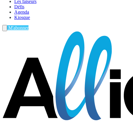
Les faiseurs
Défis
Agenda
Kiosque
M'abonner