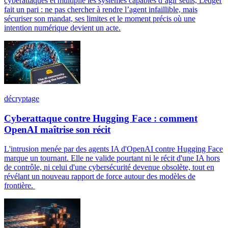
cyberattaques et multiplie les systèmes capables d’agir seuls, Ledger
fait un pari : ne pas chercher à rendre l’agent infaillible, mais
sécuriser son mandat, ses limites et le moment précis où une
intention numérique devient un acte.
décryptage
Cyberattaque contre Hugging Face : comment
OpenAI maîtrise son récit
L'intrusion menée par des agents IA d'OpenAI contre Hugging Face
marque un tournant. Elle ne valide pourtant ni le récit d'une IA hors
de contrôle, ni celui d'une cybersécurité devenue obsolète, tout en
révélant un nouveau rapport de force autour des modèles de
frontière.