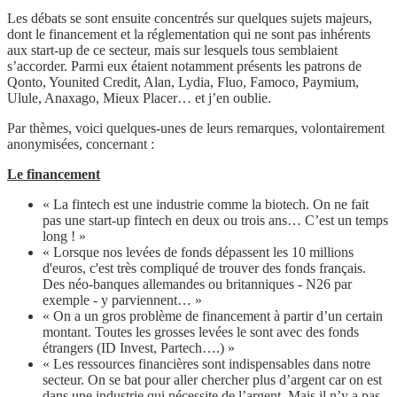
Les débats se sont ensuite concentrés sur quelques sujets majeurs,
dont le financement et la réglementation qui ne sont pas inhérents
aux start-up de ce secteur, mais sur lesquels tous semblaient
s’accorder. Parmi eux étaient notamment présents les patrons de
Qonto, Younited Credit, Alan, Lydia, Fluo, Famoco, Paymium,
Ulule, Anaxago, Mieux Placer… et j’en oublie.
Par thèmes, voici quelques-unes de leurs remarques, volontairement
anonymisées, concernant :
Le financement
« La fintech est une industrie comme la biotech. On ne fait
pas une start-up fintech en deux ou trois ans… C’est un temps
long ! »
« Lorsque nos levées de fonds dépassent les 10 millions
d'euros, c'est très compliqué de trouver des fonds français.
Des néo-banques allemandes ou britanniques - N26 par
exemple - y parviennent… »
« On a un gros problème de financement à partir d’un certain
montant. Toutes les grosses levées le sont avec des fonds
étrangers (ID Invest, Partech….) »
« Les ressources financières sont indispensables dans notre
secteur. On se bat pour aller chercher plus d’argent car on est
dans une industrie qui nécessite de l’argent. Mais il n’y a pas