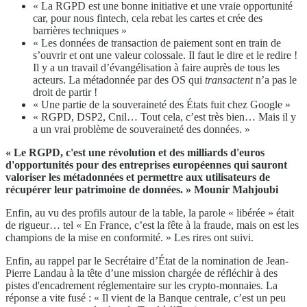
« La RGPD est une bonne initiative et une vraie opportunité
car, pour nous fintech, cela rebat les cartes et crée des
barrières techniques »
« Les données de transaction de paiement sont en train de
s’ouvrir et ont une valeur colossale. Il faut le dire et le redire !
Il y a un travail d’évangélisation à faire auprès de tous les
acteurs. La métadonnée par des OS qui
transactent
n’a pas le
droit de partir !
« Une partie de la souveraineté des États fuit chez Google »
« RGPD, DSP2, Cnil… Tout cela, c’est très bien… Mais il y
a un vrai problème de souveraineté des données. »
« Le RGPD, c'est une révolution et des milliards d'euros
d'opportunités pour des entreprises européennes qui sauront
valoriser les métadonnées et permettre aux utilisateurs de
récupérer leur patrimoine de données. »
Mounir Mahjoubi
Enfin, au vu des profils autour de la table, la parole « libérée » était
de rigueur… tel « En France, c’est la fête à la fraude, mais on est les
champions de la mise en conformité. » Les rires ont suivi.
Enfin, au rappel par le Secrétaire d’État de la nomination de Jean-
Pierre Landau à la tête d’une mission chargée de réfléchir à des
pistes d'encadrement réglementaire sur les crypto-monnaies. La
réponse a vite fusé : « Il vient de la Banque centrale, c’est un peu