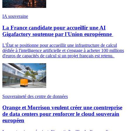
IA souveraine
La France candidate pour accueillir une AI
Gigafactory soutenue par l'Union européenne
L'État se positionne pour accueillir une infrastructure de calcul
dédiée à l'intelligence artificielle et s'engage à acheter 100 millions
d'euros de capacités de calcul si un projet français est retenu.
Souveraineté des centre de données
Orange et Morrison veulent créer une coentreprise
de data centers pour renforcer le cloud souverain
européen