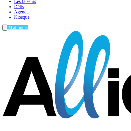
Les faiseurs
Défis
Agenda
Kiosque
M'abonner