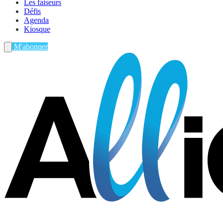
Les faiseurs
Défis
Agenda
Kiosque
M'abonner