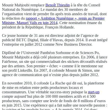
Mounir Mahjoubi remplace
Benoît Thieulin
à la tête du Conseil
National du Numérique. Le mandat des 30 membres de
l’organisation vient de prendre fin après trois années de travail, dont
la rédaction du
rapport « Ambition Numérique », remis au Premier
Ministre, Manuel Valls en juin 2014
. Cette nomination émane du
président de la République, François Hollande.
Ce jeune homme de 31 ans est directeur adjoint de l’agence de
publicité BETC Digital, filiale d’Havas, depuis 2014. Il avait intégré
l’entreprise en juillet 2012 comme New Business Director.
Diplômé de l‘Université Panthéon Sorbonne et de Sciences Po,
Mounir Mahjoubi a déjà créé plusieurs entreprises. En 2006, il lance
FairSense, un site qui commercialisait des stickers décoratifs réalisés
par des artistes. Son premier « échec » comme il le mentionne sur
son profil LinkedIn. En 2007, il cofonde Mounir & Simon, une
agence de communication qui n’existe plus depuis juillet 2012.
En novembre 2010, il cofonde La Ruche qui dit oui, la plateforme
de mise en relation entre petits producteurs locaux et
consommateurs. Une véritable success-story puisque la
start-up
compte aujourd’hui plus de 100 000 membres actifs et 4 500
producteurs, sans compter une levée de fonds de 8 millions d’euros
en juin 2015. Une expérience qui a fait naître une nouvelle passion :
la cuisine et les produits locaux. «
A la rentrée 2014, j'ai donc