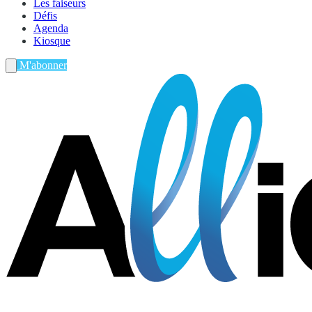
Les faiseurs
Défis
Agenda
Kiosque
M'abonner