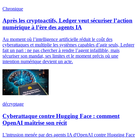
Chronique
Après les cryptoactifs, Ledger veut sécuriser l’action
numérique à l’ère des agents IA
Au moment où l’intelligence artificielle réduit le coût des
cyberattaques et multiplie les systèmes capables d’agir seuls, Ledger
fait un pari : ne pas chercher à rendre l’agent infaillible, mais
sécuriser son mandat, ses limites et le moment précis où une
intention numérique devient un acte.
décryptage
Cyberattaque contre Hugging Face : comment
OpenAI maîtrise son récit
L'intrusion menée par des agents IA d'OpenAI contre Hugging Face