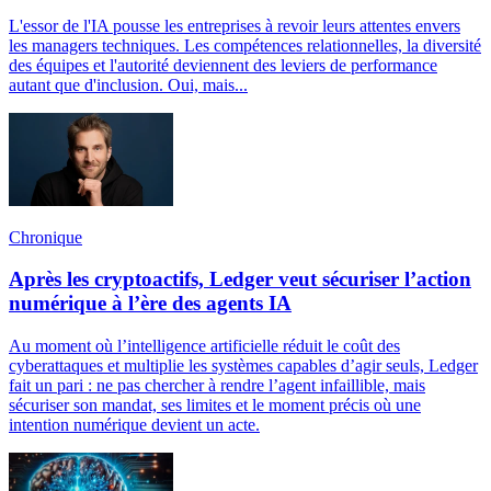
L'essor de l'IA pousse les entreprises à revoir leurs attentes envers
les managers techniques. Les compétences relationnelles, la diversité
des équipes et l'autorité deviennent des leviers de performance
autant que d'inclusion. Oui, mais...
Chronique
Après les cryptoactifs, Ledger veut sécuriser l’action
numérique à l’ère des agents IA
Au moment où l’intelligence artificielle réduit le coût des
cyberattaques et multiplie les systèmes capables d’agir seuls, Ledger
fait un pari : ne pas chercher à rendre l’agent infaillible, mais
sécuriser son mandat, ses limites et le moment précis où une
intention numérique devient un acte.