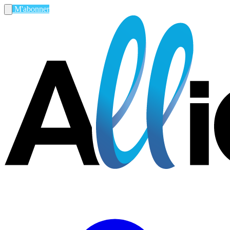
M'abonner