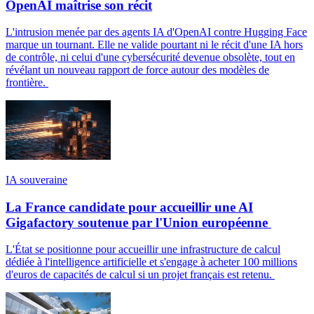
OpenAI maîtrise son récit
L'intrusion menée par des agents IA d'OpenAI contre Hugging Face
marque un tournant. Elle ne valide pourtant ni le récit d'une IA hors
de contrôle, ni celui d'une cybersécurité devenue obsolète, tout en
révélant un nouveau rapport de force autour des modèles de
frontière.
IA souveraine
La France candidate pour accueillir une AI
Gigafactory soutenue par l'Union européenne
L'État se positionne pour accueillir une infrastructure de calcul
dédiée à l'intelligence artificielle et s'engage à acheter 100 millions
d'euros de capacités de calcul si un projet français est retenu.