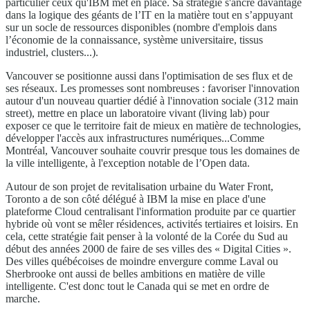
particulier ceux qu'IBM met en place. Sa stratégie s'ancre davantage
dans la logique des géants de l’IT en la matière tout en s’appuyant
sur un socle de ressources disponibles (nombre d'emplois dans
l’économie de la connaissance, système universitaire, tissus
industriel, clusters...).
Vancouver se positionne aussi dans l'optimisation de ses flux et de
ses réseaux. Les promesses sont nombreuses : favoriser l'innovation
autour d'un nouveau quartier dédié à l'innovation sociale (312 main
street), mettre en place un laboratoire vivant (living lab) pour
exposer ce que le territoire fait de mieux en matière de technologies,
développer l'accès aux infrastructures numériques...Comme
Montréal, Vancouver souhaite couvrir presque tous les domaines de
la ville intelligente, à l'exception notable de l’Open data.
Autour de son projet de revitalisation urbaine du Water Front,
Toronto a de son côté délégué à IBM la mise en place d'une
plateforme Cloud centralisant l'information produite par ce quartier
hybride où vont se mêler résidences, activités tertiaires et loisirs. En
cela, cette stratégie fait penser à la volonté de la Corée du Sud au
début des années 2000 de faire de ses villes des « Digital Cities ».
Des villes québécoises de moindre envergure comme Laval ou
Sherbrooke ont aussi de belles ambitions en matière de ville
intelligente. C'est donc tout le Canada qui se met en ordre de
marche.