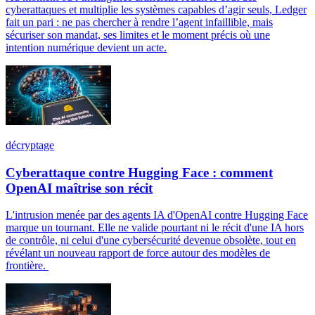
cyberattaques et multiplie les systèmes capables d’agir seuls, Ledger
fait un pari : ne pas chercher à rendre l’agent infaillible, mais
sécuriser son mandat, ses limites et le moment précis où une
intention numérique devient un acte.
décryptage
Cyberattaque contre Hugging Face : comment
OpenAI maîtrise son récit
L'intrusion menée par des agents IA d'OpenAI contre Hugging Face
marque un tournant. Elle ne valide pourtant ni le récit d'une IA hors
de contrôle, ni celui d'une cybersécurité devenue obsolète, tout en
révélant un nouveau rapport de force autour des modèles de
frontière.