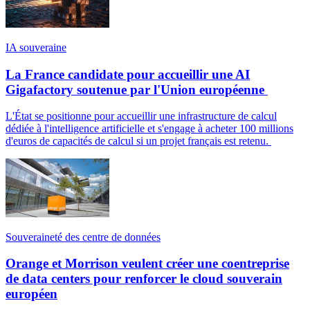
IA souveraine
La France candidate pour accueillir une AI
Gigafactory soutenue par l'Union européenne
L'État se positionne pour accueillir une infrastructure de calcul
dédiée à l'intelligence artificielle et s'engage à acheter 100 millions
d'euros de capacités de calcul si un projet français est retenu.
Souveraineté des centre de données
Orange et Morrison veulent créer une coentreprise
de data centers pour renforcer le cloud souverain
européen