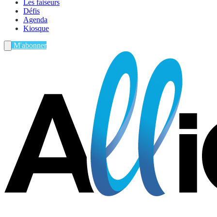
Les faiseurs
Défis
Agenda
Kiosque
M'abonner