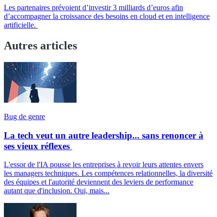
Les partenaires prévoient d’investir 3 milliards d’euros afin
d’accompagner la croissance des besoins en cloud et en intelligence
artificielle.
Autres articles
Bug de genre
La tech veut un autre leadership... sans renoncer à
ses vieux réflexes
L'essor de l'IA pousse les entreprises à revoir leurs attentes envers
les managers techniques. Les compétences relationnelles, la diversité
des équipes et l'autorité deviennent des leviers de performance
autant que d'inclusion. Oui, mais...