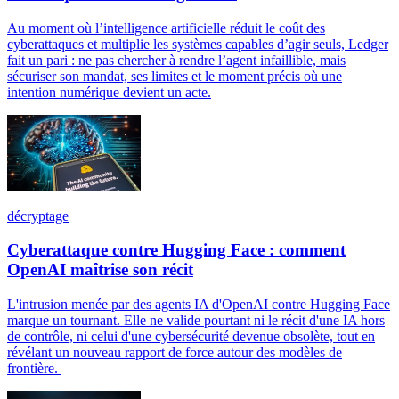
Au moment où l’intelligence artificielle réduit le coût des
cyberattaques et multiplie les systèmes capables d’agir seuls, Ledger
fait un pari : ne pas chercher à rendre l’agent infaillible, mais
sécuriser son mandat, ses limites et le moment précis où une
intention numérique devient un acte.
décryptage
Cyberattaque contre Hugging Face : comment
OpenAI maîtrise son récit
L'intrusion menée par des agents IA d'OpenAI contre Hugging Face
marque un tournant. Elle ne valide pourtant ni le récit d'une IA hors
de contrôle, ni celui d'une cybersécurité devenue obsolète, tout en
révélant un nouveau rapport de force autour des modèles de
frontière.