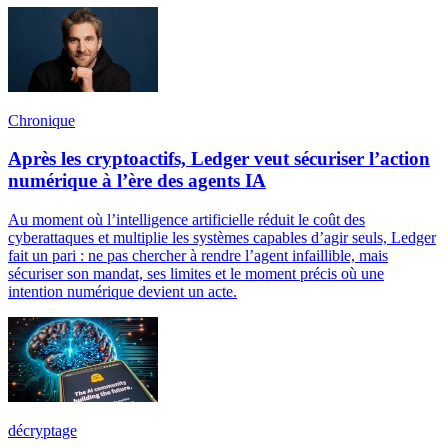
Chronique
Après les cryptoactifs, Ledger veut sécuriser l’action
numérique à l’ère des agents IA
Au moment où l’intelligence artificielle réduit le coût des
cyberattaques et multiplie les systèmes capables d’agir seuls, Ledger
fait un pari : ne pas chercher à rendre l’agent infaillible, mais
sécuriser son mandat, ses limites et le moment précis où une
intention numérique devient un acte.
décryptage