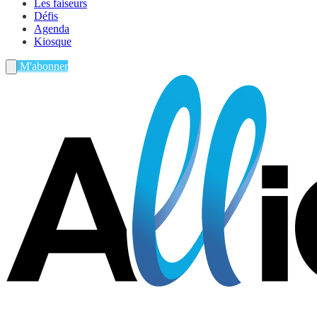
Les faiseurs
Défis
Agenda
Kiosque
M'abonner