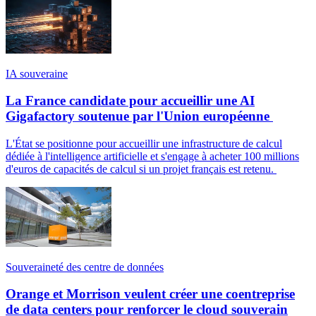
IA souveraine
La France candidate pour accueillir une AI
Gigafactory soutenue par l'Union européenne
L'État se positionne pour accueillir une infrastructure de calcul
dédiée à l'intelligence artificielle et s'engage à acheter 100 millions
d'euros de capacités de calcul si un projet français est retenu.
Souveraineté des centre de données
Orange et Morrison veulent créer une coentreprise
de data centers pour renforcer le cloud souverain