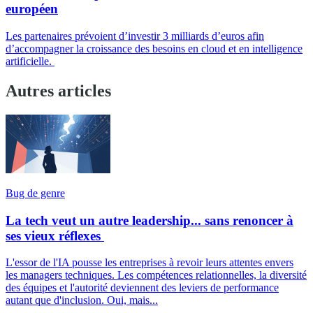
européen
Les partenaires prévoient d’investir 3 milliards d’euros afin
d’accompagner la croissance des besoins en cloud et en intelligence
artificielle.
Autres articles
Bug de genre
La tech veut un autre leadership... sans renoncer à
ses vieux réflexes
L'essor de l'IA pousse les entreprises à revoir leurs attentes envers
les managers techniques. Les compétences relationnelles, la diversité
des équipes et l'autorité deviennent des leviers de performance
autant que d'inclusion. Oui, mais...