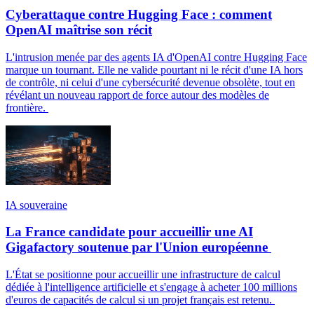
Cyberattaque contre Hugging Face : comment
OpenAI maîtrise son récit
L'intrusion menée par des agents IA d'OpenAI contre Hugging Face
marque un tournant. Elle ne valide pourtant ni le récit d'une IA hors
de contrôle, ni celui d'une cybersécurité devenue obsolète, tout en
révélant un nouveau rapport de force autour des modèles de
frontière.
IA souveraine
La France candidate pour accueillir une AI
Gigafactory soutenue par l'Union européenne
L'État se positionne pour accueillir une infrastructure de calcul
dédiée à l'intelligence artificielle et s'engage à acheter 100 millions
d'euros de capacités de calcul si un projet français est retenu.