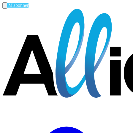
M'abonner