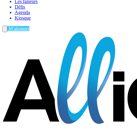
Les faiseurs
Défis
Agenda
Kiosque
M'abonner