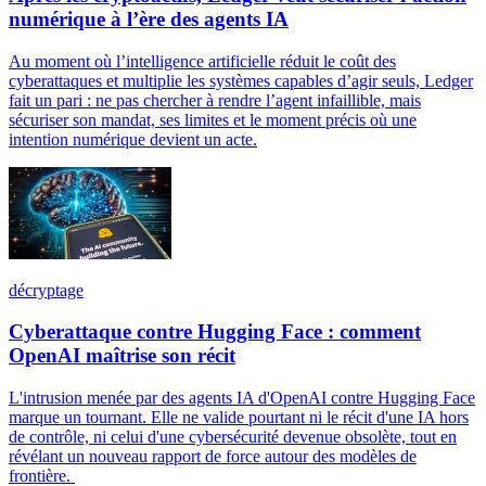
numérique à l’ère des agents IA
Au moment où l’intelligence artificielle réduit le coût des
cyberattaques et multiplie les systèmes capables d’agir seuls, Ledger
fait un pari : ne pas chercher à rendre l’agent infaillible, mais
sécuriser son mandat, ses limites et le moment précis où une
intention numérique devient un acte.
décryptage
Cyberattaque contre Hugging Face : comment
OpenAI maîtrise son récit
L'intrusion menée par des agents IA d'OpenAI contre Hugging Face
marque un tournant. Elle ne valide pourtant ni le récit d'une IA hors
de contrôle, ni celui d'une cybersécurité devenue obsolète, tout en
révélant un nouveau rapport de force autour des modèles de
frontière.