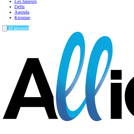
Les faiseurs
Défis
Agenda
Kiosque
M'abonner