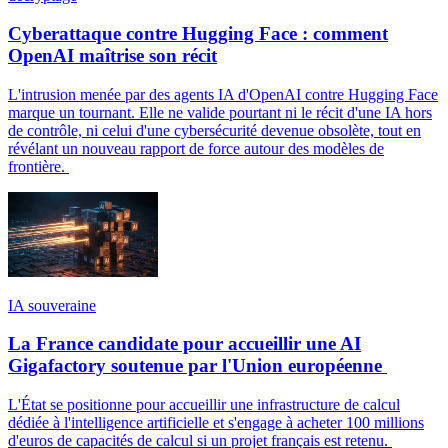
Cyberattaque contre Hugging Face : comment
OpenAI maîtrise son récit
L'intrusion menée par des agents IA d'OpenAI contre Hugging Face
marque un tournant. Elle ne valide pourtant ni le récit d'une IA hors
de contrôle, ni celui d'une cybersécurité devenue obsolète, tout en
révélant un nouveau rapport de force autour des modèles de
frontière.
IA souveraine
La France candidate pour accueillir une AI
Gigafactory soutenue par l'Union européenne
L'État se positionne pour accueillir une infrastructure de calcul
dédiée à l'intelligence artificielle et s'engage à acheter 100 millions
d'euros de capacités de calcul si un projet français est retenu.