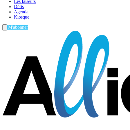
Les faiseurs
Défis
Agenda
Kiosque
M'abonner