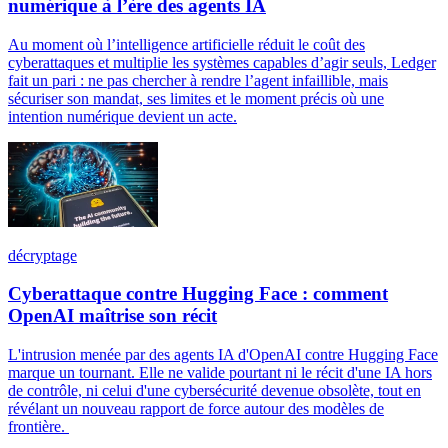
numérique à l’ère des agents IA
Au moment où l’intelligence artificielle réduit le coût des
cyberattaques et multiplie les systèmes capables d’agir seuls, Ledger
fait un pari : ne pas chercher à rendre l’agent infaillible, mais
sécuriser son mandat, ses limites et le moment précis où une
intention numérique devient un acte.
décryptage
Cyberattaque contre Hugging Face : comment
OpenAI maîtrise son récit
L'intrusion menée par des agents IA d'OpenAI contre Hugging Face
marque un tournant. Elle ne valide pourtant ni le récit d'une IA hors
de contrôle, ni celui d'une cybersécurité devenue obsolète, tout en
révélant un nouveau rapport de force autour des modèles de
frontière.